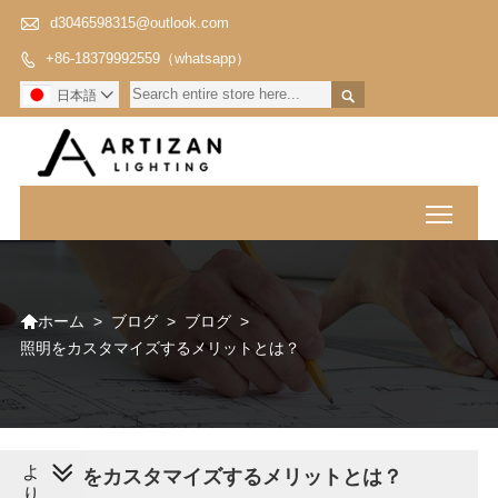

d3046598315@outlook.com
+86-18379992559（whatsapp）


日本語

Toggl

>
ブログ
>
ブログ
>
ホーム
照明をカスタマイズするメリットとは？
よ
照明をカスタマイズするメリットとは？
り