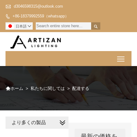

d3046598315@outlook.com
+86-18379992559（whatsapp）


日本語

Toggl

>
私たちに関しては
>
配達する
ホーム
より多くの製品
最新の価格を