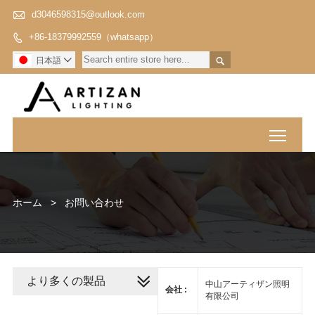

d3046598315@outlook.com
+86-18379992559（whatsapp）


日本語

Toggl
ホーム
>
お問い合わせ
より多くの製品
中山アーティザン照明
会社 :
有限公司