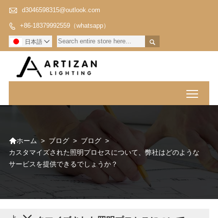

d3046598315@outlook.com
+86-18379992559（whatsapp）


日本語

Toggl

>
ブログ
>
ブログ
>
ホーム
カスタマイズされた照明プロセスについて、弊社はどのような
サービスを提供できるでしょうか？