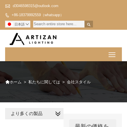

d3046598315@outlook.com
+86-18379992559（whatsapp）


日本語

Toggl

>
私たちに関しては
>
会社スタイル
ホーム
より多くの製品
最新の価格を