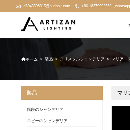

d3046598315@outlook.com
+86-18379992559（whatsa


>
製品
>
クリスタルシャンデリア
>
マリア・
ホーム
製品
マリ
階段のシャンデリア
ロビーのシャンデリア