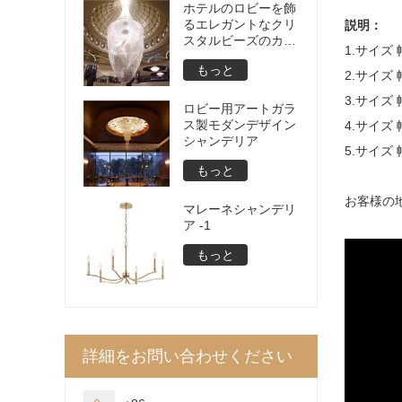
ホテルのロビーを飾
るエレガントなクリ
説明：
スタルビーズのカー
1.サイズ
テンデザインのシャ
もっと
ンデリアの室内装飾
2.
サイズ
3.
サイズ
ロビー用アートガラ
ス製モダンデザイン
4.
サイズ
シャンデリア
5.
サイズ
もっと
お客様の
マレーネシャンデリ
ア -1
もっと
詳細をお問い合わせください