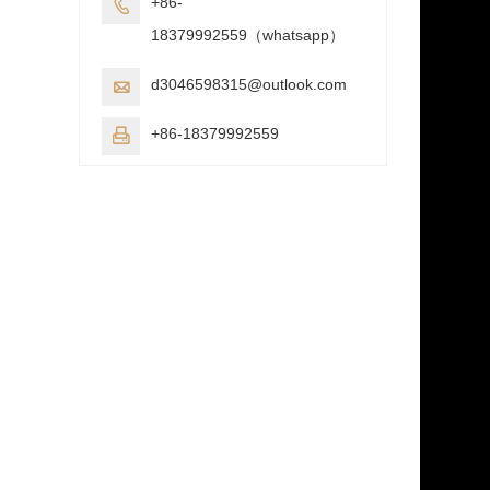
+86-

18379992559（whatsapp）
d3046598315@outlook.com

+86-18379992559
