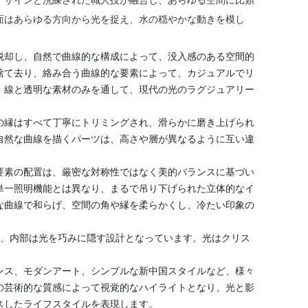
面はあらゆる方向から光を捉え、水の穏やかな動きを模し
脱却し、自然で曲線的な構成によって、没入感のある空間的
捨て去り、絡み合う曲線的な要素によって、カジュアルでリ
、線と透明な素材のみを通して、現代の光のラグジュアリー
の縁はすべて丁寧にトリミングされ、滑らかに磨き上げられ
自然な曲線を描くパーツは、高さや層が異なるように互い違
要素の配置は、厳密な対称性ではなく美的バランスに基づい
単一照明機能とは異なり、まるで吊り下げられた立体的なイ
な曲線で和らげ、空間の角や縁を柔らかくし、冷たい印象の
なく、内部は光を巧みに隠す設計となっています。光はクリス
ンス、モダンアート、シンプルな新中国スタイルなど、様々
の芸術的な質感によって視覚的なハイライトとなり、光と影
スしたライフスタイルを表現します。