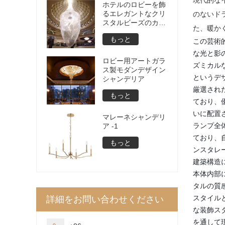
ホテルのロビーを飾
るエレガントなクリ
のないド
スタルビーズのカー
た、暖か
テンデザインのシャ
もっと
この芸術
ンデリアの室内装飾
な光と影
ロビー用アートガラ
ズミカル
ス製モダンデザイン
というデ
シャンデリア
厳選され
もっと
ており、
いに配置
マレーネシャンデリ
ランプ全
ア -1
ており、
もっと
ンスタレ
建築構造
本体内部
タルの質
スタイル
詳細をお問い合わせください
な装飾ス
を通して