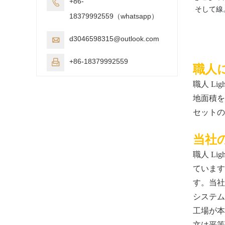
+86-

そして線
18379992559（whatsapp）
d3046598315@outlook.com

+86-18379992559

職人
職人 L
地面積を
セットの
当社
職人 L
ています
す。当社
システム
工場が本
文は平等