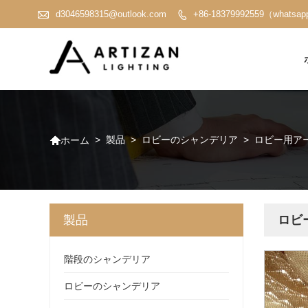

d3046598315@outlook.com
+86-18379992559（whatsa


>
製品
>
ロビーのシャンデリア
>
ロビー用ア
ホーム
製品
ロビ
階段のシャンデリア
ロビーのシャンデリア