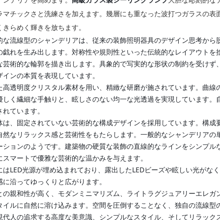
ラマチックさと洗練さを加えます。幾層にも重なった波打つガラスの表
くきらめく輝きを放ちます。
的な流線型のシャンデリアは、従来の装飾照明器具のデザイン思考から
の戯れを生み出します。対称性や規則性といった伝統的なレイアウトを
な芸術的な輪郭を描き出します。具象的で写実的な形状の制約を受けず
ザインの本質を表現しています。
た高透明度クリスタル素材を用い、精緻な研磨が施されています。曲線
優しく繊細な手触りと、眩しさのない均一な光透過を実現しています。
されています。
体は、固定されていない芸術的な構成デザインを採用しています。構成
自然なリラックス感と芸術性をもたらします。一般的なシャンデリアの
ーションのようです。建築物の硬質な装飾の直線的なラインをシンプル
にスマートで優雅な芸術的な温かみを与えます。
にはLED光源が埋め込まれており、露出したLEDビーズや眩しい光が
感に沿ってゆっくりと広がります。
との親和性が高く、モダンミニマリズム、ライトラグジュアリーエレガ
タイルに自然に溶け込みます。空間を圧倒することなく、独自の流線型
現代人の追求する高度な美意識、シンプルなスタイル、そしてリラック