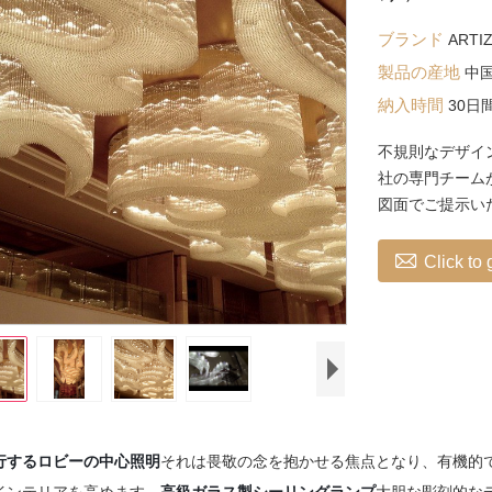
ブランド
ARTI
製品の産地
中
納入時間
30日
不規則なデザイ
社の専門チーム
図面でご提示い

Click to
行するロビーの中心照明
それは畏敬の念を抱かせる焦点となり、有機的
高級ガラス製シーリングランプ
インテリアを高めます。
大胆な彫刻的な