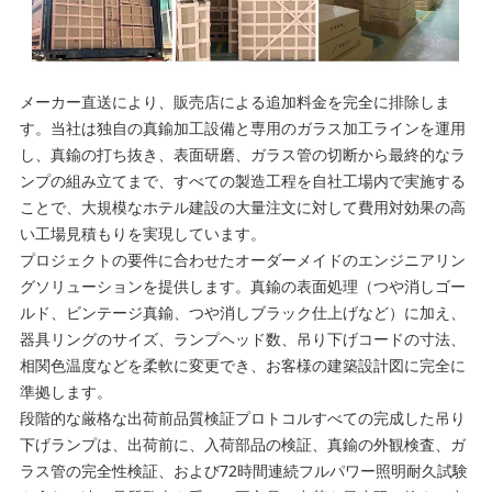
メーカー直送により、販売店による追加料金を完全に排除しま
す。当社は独自の真鍮加工設備と専用のガラス加工ラインを運用
し、真鍮の打ち抜き、表面研磨、ガラス管の切断から最終的なラ
ンプの組み立てまで、すべての製造工程を自社工場内で実施する
ことで、大規模なホテル建設の大量注文に対して費用対効果の高
い工場見積もりを実現しています。
プロジェクトの要件に合わせたオーダーメイドのエンジニアリン
グソリューションを提供します。真鍮の表面処理（つや消しゴー
ルド、ビンテージ真鍮、つや消しブラック仕上げなど）に加え、
器具リングのサイズ、ランプヘッド数、吊り下げコードの寸法、
相関色温度などを柔軟に変更でき、お客様の建築設計図に完全に
準拠します。
段階的な厳格な出荷前品質検証プロトコルすべての完成した吊り
下げランプは、出荷前に、入荷部品の検証、真鍮の外観検査、ガ
ラス管の完全性検証、および72時間連続フルパワー照明耐久試験