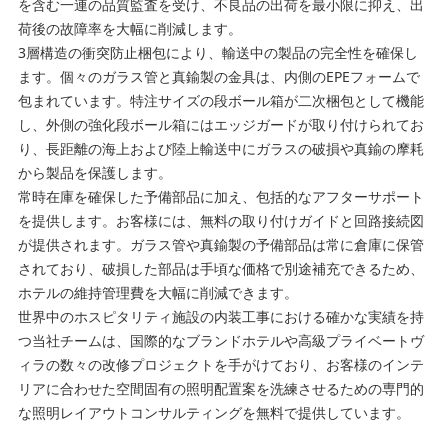
を含む一連の品質監査を受け、不良品の出荷を最小限に抑え、出
荷後の故障率を大幅に削減します。
3層構造の衝突防止梱包により、輸送中の製品の完全性を確保し
ます。個々のガラス管と真鍮製の金具は、内側のEPEフォームで
包まれています。特注サイズの段ボール箱が二次梱包として機能
し、外側の強化段ボール箱にはエッジガードが取り付けられてお
り、長距離の海上および陸上輸送中にガラスの破損や真鍮の摩耗
から製品を保護します。
常時在庫を確保した予備部品に加え、包括的なアフターサポート
を提供します。お客様には、無料の取り付けガイドと回路接続図
が提供されます。ガラス管や真鍮製の予備部品は常に倉庫に保管
されており、破損した部品は手頃な価格で別途補充できるため、
ホテルの維持管理費を大幅に削減できます。
世界中のホスピタリティ施設の内装工事における確かな実績を持
つ当社チームは、国際的なブランドホテルや高級プライベートヴ
ィラの数々の改修プロジェクトを手がけており、お客様のインテ
リアに合わせた空間固有の照明配置案を洗練させるための専門的
な照明レイアウトコンサルティングを無料で提供しています。