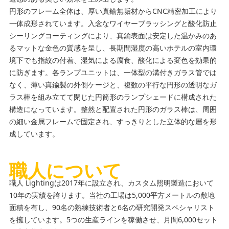
円形のフレーム全体は、厚い真鍮無垢材からCNC精密加工により
一体成形されています。入念なワイヤーブラッシングと酸化防止
シーリングコーティングにより、真鍮表面は安定した温かみのあ
るマットな金色の質感を呈し、長期間湿度の高いホテルの室内環
境下でも指紋の付着、湿気による腐食、酸化による変色を効果的
に防ぎます。各ランプユニットは、一体型の溝付きガラス管では
なく、薄い真鍮製の外側ケージと、複数の平行な円形の透明なガ
ラス棒を組み立てて閉じた円筒形のランプシェードに構成された
構造になっています。整然と配置された円形のガラス棒は、周囲
の細い金属フレームで固定され、すっきりとした立体的な層を形
成しています。
職人について
職人 Lightingは2017年に設立され、カスタム照明製造において
10年の実績を誇ります。当社の工場は5,000平方メートルの敷地
面積を有し、90名の熟練技術者と6名の研究開発スペシャリスト
を擁しています。5つの生産ラインを稼働させ、月間6,000セット