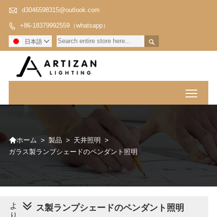

d3046598315@outlook.com
+86-18379992559（whatsapp）


日本語

Toggl

>
製品
>
天井照明
>
ホーム
ガラス製ランプシェードのペンダント照明
よ
ガラス製ランプシェードのペンダント照明
り