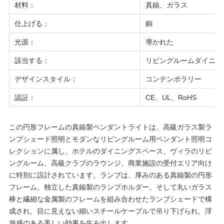
材料
：
真鍮、ガラス
仕上げる
：
銅
光源
：
導かれた
該当する
：
リビングルーム
ダイニン
デザインスタイル
：
コンテンポラリー
認証：
CE、UL、RoHS
この円形フレームの真鍮製ペンダントライトは、高級ガラス製ラ
ンプシェード照明とモダンなリビングルーム用ペンダント照明コ
レクションに属し、ホテルのダイニングスペース、ヴィラのリビ
ングルーム、高級クラブのラウンジ、商業施設の受付エリア向け
に特別に設計されています。ランプは、厚みのある真鍮製の円形
フレーム、独立した真鍮製のランプホルダー、そして丸いガラス
棒と繊細な金属製のフレームを組み合わせたランプシェードで構
成され、目に見えない細いスチールケーブルで吊り下げられ、浮
遊感のある美しい効果を生み出します。