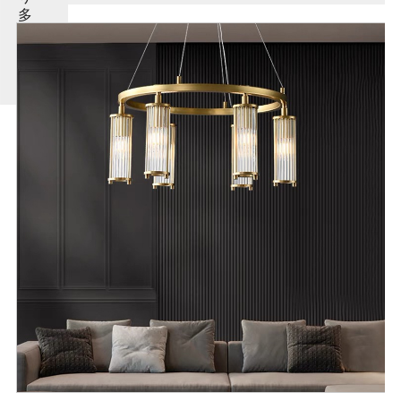
多
く
の
製
品