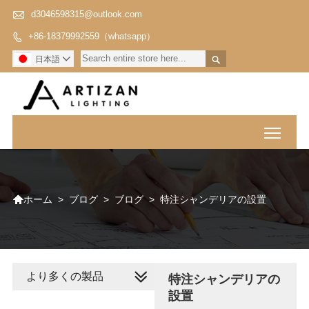

d3046598315@outlook.com
+86-18379992559（whatsapp）


日本語

Toggl

>
ブログ
>
ブログ
>
特注シャンデリアの設置
ホーム
より多くの製品
特注シャンデリアの
設置