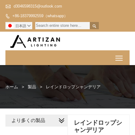

d3046598315@outlook.com
+86-18379992559（whatsapp）


日本語

Toggl
ホーム
>
製品
>
レインドロップシャンデリア
より多くの製品
レインドロップシ
ャンデリア