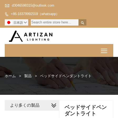

d3046598315@outlook.com
+86-18379992559（whatsapp）


日本語

Toggl
ホーム
>
製品
>
ベッドサイドペンダントライト
より多くの製品
ベッドサイドペン
ダントライト