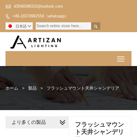

d3046598315@outlook.com
+86-18379992559（whatsapp）


日本語

Toggl
ホーム
>
製品
>
フラッシュマウント天井シャンデリア
より多くの製品
フラッシュマウン
ト天井シャンデリ